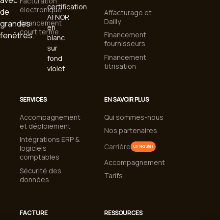
Facturation
électronique
Affacturage et
Dailly
Financement
court terme
Financement
fournisseurs
Financement
titrisation
SERVICES
EN SAVOIR PLUS
Accompagnement
Qui sommes-nous
et déploiement
Nos partenaires
Intégrations ERP &
Carrière
logiciels
On recrute !
comptables
Accompagnement
Sécurité des
Tarifs
données
FACTURE
RESSOURCES