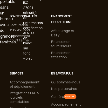
FONCTIONNALITÉS
FINANCEMENT
COURT TERME
Facturation
électronique
Affacturage et
Dailly
Financement
court terme
Financement
fournisseurs
Financement
titrisation
SERVICES
EN SAVOIR PLUS
Accompagnement
Qui sommes-nous
et déploiement
Nos partenaires
Intégrations ERP &
Carrière
logiciels
On recrute !
comptables
Accompagnement