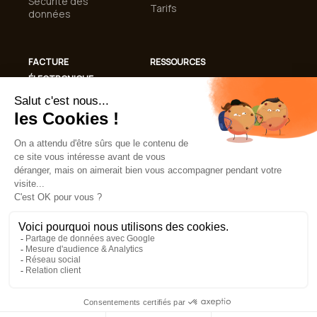
Sécurité des
Tarifs
données
FACTURE
RESSOURCES
ÉLECTRONIQUE
Cas clients
Conformité
Blog
Facturation
Guides et livres
Électronique 2026
blancs
Automatisation de
Lexique
la gestion des
factures
FAQ
Mentions légales
CGU
Politique de confidentialité
Politique de cookies
© 2026 TRESO2. Tous droits réservés.