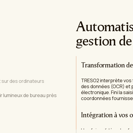
Automatis
gestion de
Transformation de
TRESO2 interprète vos f
des données (OCR) et p
Intégration à vos o
électronique. Fini la sa
coordonnées fournisseur
Une fois validées, les 
logiciel comptable ou v
financières sont à jour 