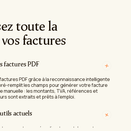
ez toute la
 vos factures
s factures PDF
actures PDF grâce à la reconnaissance intelligente
ré-remplit les champs pour générer votre facture
utils actuels
isie manuelle : les montants, TVA, références et
s sont extraits et prêts à l'emploi.
factures sont poussées directement dans votre
otre ERP. Pas de double saisie : vos données
en temps réel, sans intervention manuelle.