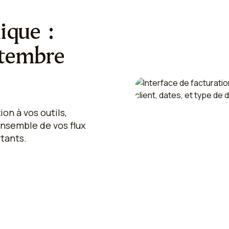
ique :
ptembre
on à vos outils,
nsemble de vos flux
rtants.