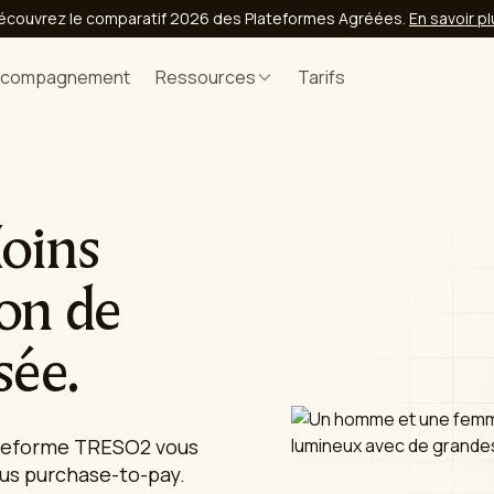
écouvrez le comparatif 2026 des Plateformes Agréées.
En savoir p
ccompagnement
Ressources
Tarifs
Moins
ion de
sée.
lateforme TRESO2 vous
us purchase-to-pay.