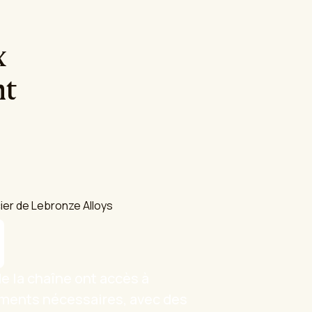
x
nt
e la chaîne ont accès à
ments nécessaires, avec des
permettant de savoir