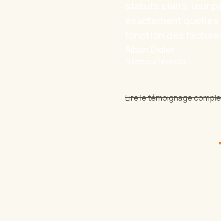
exactement quelles 
fonction des factures
Alban Didier
Directeur financier
Lire le témoignage comple