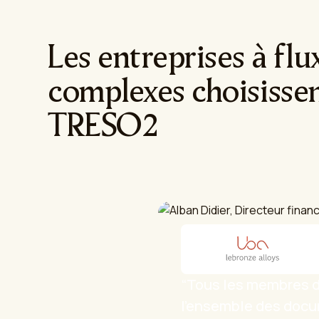
Les entreprises à flu
complexes choisisse
TRESO2
“Tous les membres d
l'ensemble des docu
statuts clairs, leur 