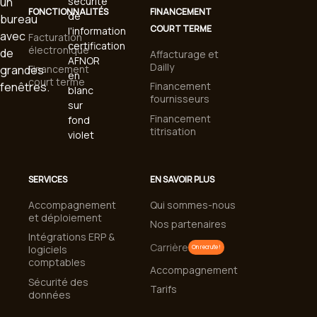
FONCTIONNALITÉS
FINANCEMENT
COURT TERME
Facturation
électronique
Affacturage et
Dailly
Financement
court terme
Financement
fournisseurs
Financement
titrisation
SERVICES
EN SAVOIR PLUS
Accompagnement
Qui sommes-nous
et déploiement
Nos partenaires
Intégrations ERP &
Carrière
logiciels
On recrute !
comptables
Accompagnement
Sécurité des
Tarifs
données