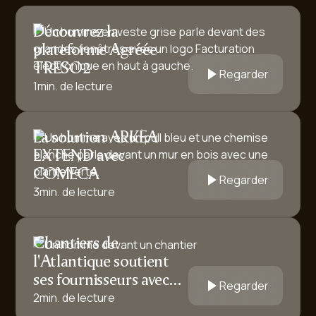
Découvrez la
plateforme Agréée
TRESO2
Regarder
1
min. de lecture
La solution ARKÉA
EXTEND avec
COMECA
Regarder
3
min. de lecture
Chantiers de
l'Atlantique soutient
ses fournisseurs avec
Regarder
TRESO2 de Pytheas
2
min. de lecture