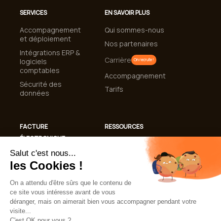
SERVICES
EN SAVOIR PLUS
Accompagnement
Qui sommes-nous
et déploiement
Nos partenaires
Intégrations ERP &
Carrière
logiciels
On recrute !
comptables
Accompagnement
Sécurité des
Tarifs
données
FACTURE
RESSOURCES
ÉLECTRONIQUE
Cas clients
Conformité
Blog
Facturation
Guides et livres
Électronique 2026
blancs
Automatisation de
Lexique
la gestion des
factures
FAQ