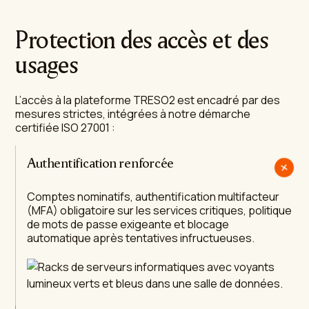
Protection des accès et des
usages
L’accès à la plateforme TRESO2 est encadré par des
mesures strictes, intégrées à notre démarche
certifiée ISO 27001 :
Authentification renforcée
Comptes nominatifs, authentification multifacteur
Moindre privilège
(MFA) obligatoire sur les services critiques, politique
de mots de passe exigeante et blocage
automatique après tentatives infructueuses.
Les droits d’accès sont limités au strict nécessaire,
revus périodiquement et révoqués
systématiquement en cas de départ ou de
changement de fonction.