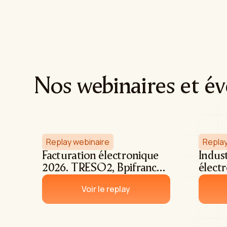
Nos webinaires et é
Replay webinaire
Replay
Facturation électronique
Indust
2026. TRESO2, Bpifrance
électr
& Chantiers de
sa mi
Voir le replay
l'atlantique