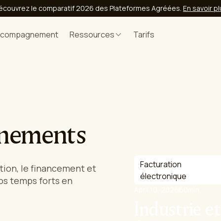
écouvrez le comparatif 2026 des Plateformes Agréées.
En savoir p
ccompagnement
Ressources
Tarifs
énements
Facturation
ation, le financement et
électronique
nos temps forts en
April 10, 2026
60
min.
Industrie et