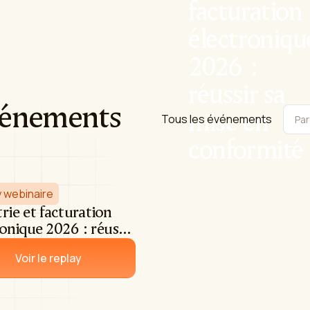
facturation
électroniqu
2026 :
réussir sa
vénements
mise en
Tous les événements
Par
conformité
 webinaire
rie et facturation
onique 2026 : réussir
se en conformité
Voir le replay