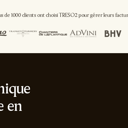
us de 1000 clients ont choisi TRESO2 pour gérer leurs factu
onique
e en