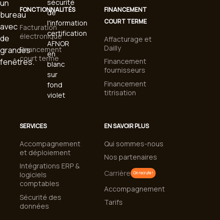
FONCTIONNALITÉS
FINANCEMENT
COURT TERME
Facturation
électronique
Affacturage et
Dailly
Financement
court terme
Financement
fournisseurs
Financement
titrisation
SERVICES
EN SAVOIR PLUS
Accompagnement
Qui sommes-nous
et déploiement
Nos partenaires
Intégrations ERP &
Carrière
logiciels
On recrute !
comptables
Accompagnement
Sécurité des
Tarifs
données