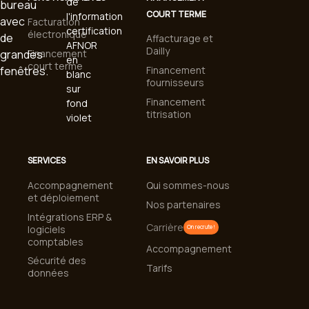
COURT TERME
Facturation
électronique
Affacturage et
Dailly
Financement
court terme
Financement
fournisseurs
Financement
titrisation
SERVICES
EN SAVOIR PLUS
Accompagnement
Qui sommes-nous
et déploiement
Nos partenaires
Intégrations ERP &
Carrière
logiciels
On recrute !
comptables
Accompagnement
Sécurité des
Tarifs
données