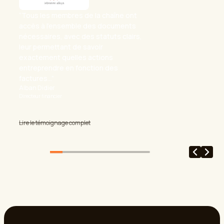
“Tous les membres de la chaîne ont
accès à l'ensemble des documents
nécessaires, avec des statuts clairs,
leur permettant de savoir
exactement quelles actions
entreprendre en fonction des
factures...”
Alban Didier
Directeur financier
Lire le témoignage complet