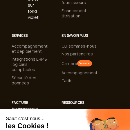
fournisseurs
Financement
titrisation
SERVICES
EN SAVOIR PLUS
Accompagnement
Qui sommes-nous
et déploiement
Nos partenaires
Intégrations ERP &
Carrière
logiciels
On recrute !
comptables
Accompagnement
Sécurité des
Tarifs
données
FACTURE
RESSOURCES
ÉLECTRONIQUE
Cas clients
Conformité
Blog
Facturation
Guides et livres