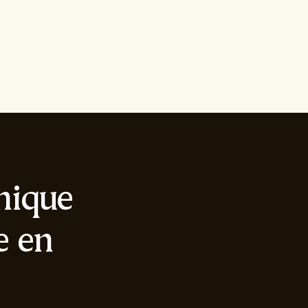
onique
e en