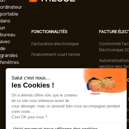
FONCTIONNALITÉS
FACTURE ÉLEC
Facturation électronique
Conformité Fac
Électronique 2
Financement court terme
Automatisation 
gestion des fa
SERVICES
FINANCEMENT 
TERME
Accompagnement et
déploiement
Affacturage et D
Intégrations ERP & logiciels
Financement fo
comptables
Financement tit
Sécurité des données