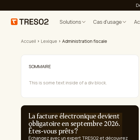
D
Solutions
Cas d'usage
A
Accueil
Lexique
Administration fiscale
SOMMAIRE
This is some text inside of a div block.
La facture électronique devient
obligatoire en septembre 2026.
Êtes-vous prêts ?
Échangez avec un expert TRESO2 et découvrez