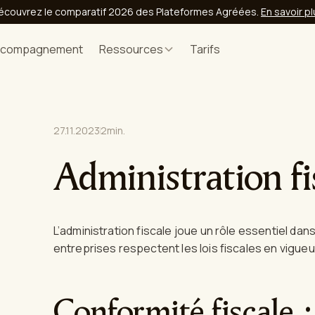
écouvrez le comparatif 2026 des Plateformes Agréées.
En savoir p
ccompagnement
Ressources
Tarifs
27.11.2023
2
min.
Administration fi
L’administration fiscale joue un rôle essentiel da
entreprises respectent les lois fiscales en vigueu
Conformité fiscale : 