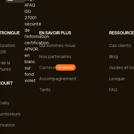
TRONIQUE
EN SAVOIR PLUS
RESSOURC
turation
Qui sommes-nous
Cas clients
026
Nos partenaires
Blog
de la
Carrière
Guides et li
On recrute !
ctures
Accompagnement
Lexique
COURT
Tarifs
FAQ
ailly
urnisseurs
risation