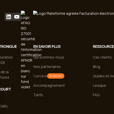
TRONIQUE
EN SAVOIR PLUS
RESSOURC
turation
Qui sommes-nous
Cas clients
026
Nos partenaires
Blog
de la
Carrière
Guides et li
On recrute !
ctures
Accompagnement
Lexique
COURT
Tarifs
FAQ
ailly