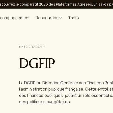
écouvrez le comparatif 2026 des Plateformes Agréées.
En savoir p
ccompagnement
Ressources
Tarifs
05.12.2023
2
min.
DGFIP
La DGFIP, ou Direction Générale des Finances Pub
l’administration publique française. Cette entité s
des finances publiques, jouant un rôle essentiel 
des politiques budgétaires.