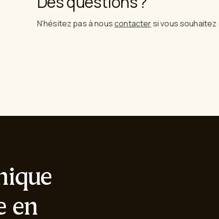
Des questions ?
N’hésitez pas à nous
contacter
si vous souhaitez 
onique
e en