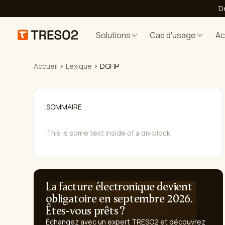
D
Solutions
Cas d'usage
A
Accueil
Lexique
DGFIP
SOMMAIRE
This is some text inside of a div block.
La facture électronique devient
obligatoire en septembre 2026.
Êtes-vous prêts ?
Échangez avec un expert TRESO2 et découvrez