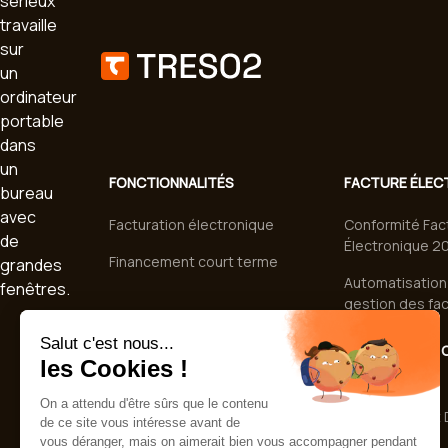
FONCTIONNALITÉS
FACTURE ÉLEC
Facturation électronique
Conformité Fac
Électronique 2
Financement court terme
Automatisation 
gestion des fa
SERVICES
FINANCEMENT 
TERME
Accompagnement et
déploiement
Affacturage et D