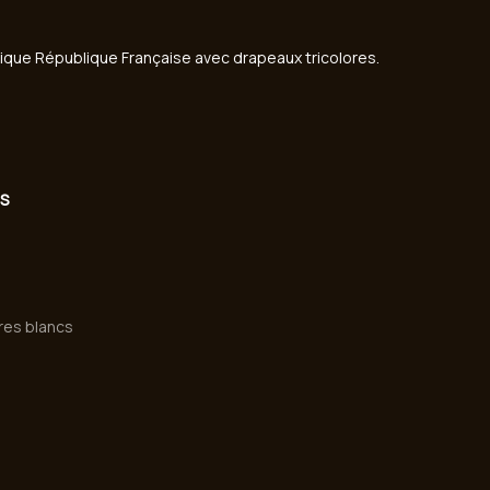
ES
vres blancs