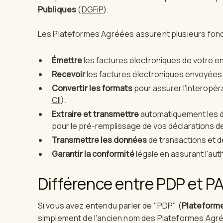
Publiques
(
DGFiP
).
Les Plateformes Agréées assurent plusieurs fonc
Émettre
les factures électroniques de votre en
Recevoir
les factures électroniques envoyées 
Convertir les formats
pour assurer l'interopéra
CII
).
Extraire et transmettre
automatiquement les do
pour le pré-remplissage de vos déclarations d
Transmettre les données
de transactions et de
Garantir la conformité
légale en assurant l'authe
Différence entre PDP et P
Si vous avez entendu parler de "PDP" (
Plateforme
simplement de l'ancien nom des Plateformes Agréées