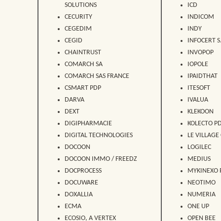
SOLUTIONS
ICD
CECURITY
INDICOM
CEGEDIM
INDY
CEGID
INFOCERT S.
CHAINTRUST
INVOPOP
COMARCH SA
IOPOLE
COMARCH SAS FRANCE
IPAIDTHAT
CSMART PDP
ITESOFT
DARVA
IVALUA
DEXT
KLEKOON
DIGIPHARMACIE
KOLECTO P
DIGITAL TECHNOLOGIES
LE VILLAGE
DOCOON
LOGILEC
DOCOON IMMO / FREEDZ
MEDIUS
DOCPROCESS
MYKINEXO 
DOCUWARE
NEOTIMO
DOXALLIA
NUMERIA
ECMA
ONE UP
ECOSIO, A VERTEX
OPEN BEE