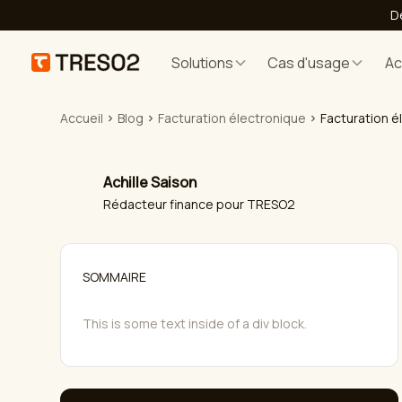
D
Solutions
Cas d'usage
A
Accueil
Blog
Facturation électronique
Facturation é
Achille Saison
Rédacteur finance pour TRESO2
SOMMAIRE
This is some text inside of a div block.