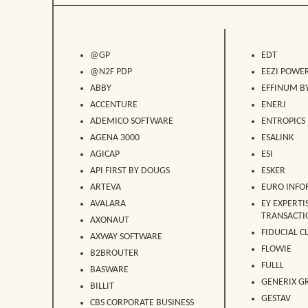
@GP
EDT
@N2F PDP
EEZI POWER
ABBY
EFFINUM BY
ACCENTURE
ENERJ
ADEMICO SOFTWARE
ENTROPICS
AGENA 3000
ESALINK
AGICAP
ESI
API FIRST BY DOUGS
ESKER
ARTEVA
EURO INFO
AVALARA
EY EXPERTI
TRANSACTI
AXONAUT
FIDUCIAL 
AXWAY SOFTWARE
FLOWIE
B2BROUTER
FULLL
BASWARE
GENERIX G
BILLIT
GESTAV
CBS CORPORATE BUSINESS