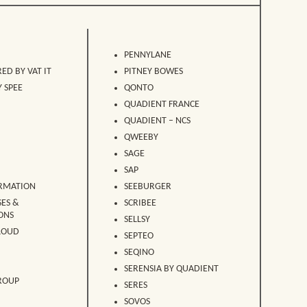
PENNYLANE
ED BY VAT IT
PITNEY BOWES
 SPEE
QONTO
QUADIENT FRANCE
QUADIENT – NCS
QWEEBY
SAGE
SAP
RMATION
SEEBURGER
SES &
SCRIBEE
ONS
SELLSY
CLOUD
SEPTEO
SEQINO
SERENSIA BY QUADIENT
ROUP
SERES
SOVOS