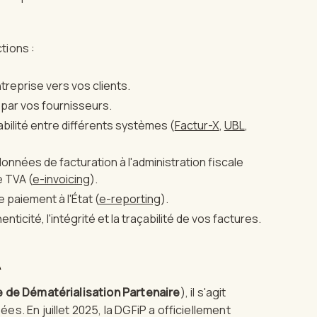
tions :
treprise vers vos clients.
par vos fournisseurs.
bilité entre différents systèmes (
Factur-X
,
UBL
,
nnées de facturation à l'administration fiscale
e TVA (
e-invoicing
).
 paiement à l'État (
e-reporting
).
nticité, l'intégrité et la traçabilité de vos factures.
A
 de Dématérialisation Partenaire
), il s'agit
. En juillet 2025, la DGFiP a officiellement