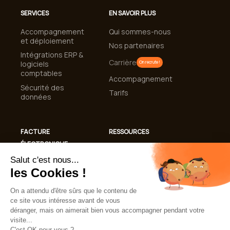
SERVICES
EN SAVOIR PLUS
Accompagnement
Qui sommes-nous
et déploiement
Nos partenaires
Intégrations ERP &
Carrière
logiciels
On recrute !
comptables
Accompagnement
Sécurité des
Tarifs
données
FACTURE
RESSOURCES
ÉLECTRONIQUE
Cas clients
Conformité
Blog
Facturation
Guides et livres
Électronique 2026
blancs
Automatisation de
Lexique
la gestion des
factures
FAQ