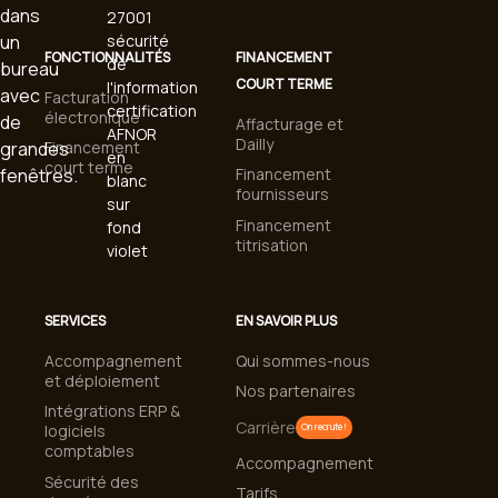
FONCTIONNALITÉS
FINANCEMENT
COURT TERME
Facturation
électronique
Affacturage et
Dailly
Financement
court terme
Financement
fournisseurs
Financement
titrisation
SERVICES
EN SAVOIR PLUS
Accompagnement
Qui sommes-nous
et déploiement
Nos partenaires
Intégrations ERP &
Carrière
logiciels
On recrute !
comptables
Accompagnement
Sécurité des
Tarifs