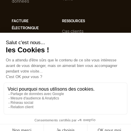
données
FACTURE
RESSOURCES
ÉLECTRONIQUE
Cas clients
Conformité
Blog
Facturation
Guides et livres
Électronique 2026
blancs
Automatisation de
Lexique
la gestion des
factures
FAQ
Mentions légales
CGU
Politique de confidentialité
Politique de cookies
© 2026 TRESO2. Tous droits réservés.