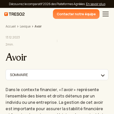
Découvrez le comparatif 2026 des Plateformes Agréées.
En savoir plus
Contacter notre équipe
Accueil
Lexique
Avoir
13.12.2023
2
min.
Avoir
SOMMAIRE
Dans le contexte financier, « l’avoir » représente
l’ensemble des biens et droits détenus par un
individu ou une entreprise. La gestion de cet avoir
est importante pour assurer la stabilité financière