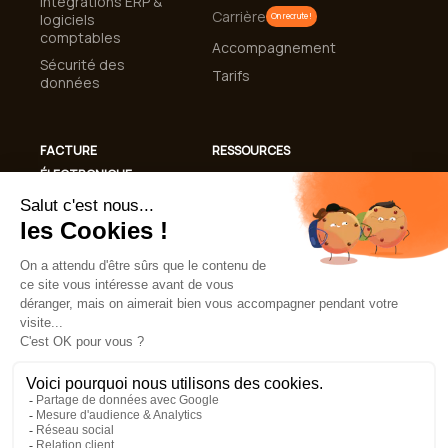
Intégrations ERP &
Carrière
logiciels
On recrute !
comptables
Accompagnement
Sécurité des
Tarifs
données
FACTURE
RESSOURCES
ÉLECTRONIQUE
Cas clients
Conformité
Blog
Facturation
Guides et livres
Électronique 2026
blancs
Automatisation de
Lexique
la gestion des
factures
FAQ
Mentions légales
CGU
Politique de confidentialité
Politique de cookies