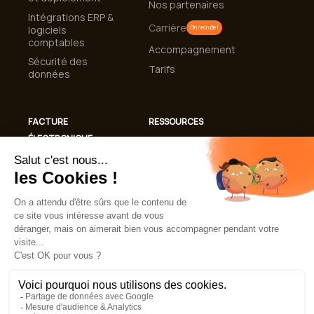
Nos partenaires
Intégrations ERP &
Carrière
logiciels
On recrute !
comptables
Accompagnement
Sécurité des
Tarifs
données
FACTURE
RESSOURCES
ÉLECTRONIQUE
Cas clients
Conformité
Blog
Facturation
Guides et livres
Électronique 2026
blancs
Automatisation de
Lexique
la gestion des
factures
FAQ
Mentions légales
CGU
Politique de confidentialité
Politique de cookies