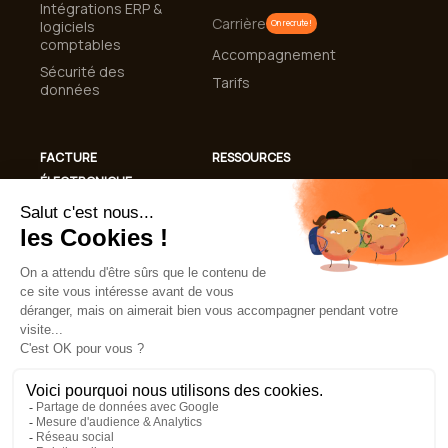
Intégrations ERP &
Carrière
logiciels
On recrute !
comptables
Accompagnement
Sécurité des
Tarifs
données
FACTURE
RESSOURCES
ÉLECTRONIQUE
Cas clients
Conformité
Blog
Facturation
Guides et livres
Électronique 2026
blancs
Automatisation de
Lexique
la gestion des
factures
FAQ
Mentions légales
CGU
Politique de confidentialité
Politique de cookies