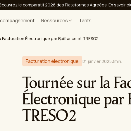
écouvrez le comparatif 2026 des Plateformes Agréées.
En savoir p
ccompagnement
Ressources
Tarifs
a Facturation Électronique par Bpifrance et TRESO2
Facturation électronique
21 janvier 2025
3
min.
Tournée sur la Fa
Électronique par 
TRESO2