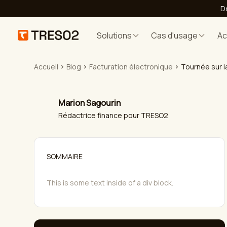
D
Solutions
Cas d'usage
A
Accueil
Blog
Facturation électronique
Tournée sur l
Marion Sagourin
Rédactrice finance pour TRESO2
SOMMAIRE
This is some text inside of a div block.