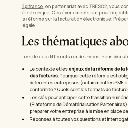
Bpifrance
, en partenariat avec TRESO2, vous conv
électronique. Ces événements ont pour objectif
la réforme sur la facturation électronique. Prép
légale.
Les thématiques ab
Lors de ces différents rendez-vous, nous discut
Le contexte et les
enjeux de la réforme de la 
des factures
. Pourquoi cette réforme est oblig
différentes entreprises (notamment les PME et
conformité ? Quels sont les formats de facture
Les clés pour anticiper cette transition numér
(Plateforme de Dématérialisation Partenaires)
préparer votre entreprise à la mise en place de
Réponses à toutes vos questions et interrogat