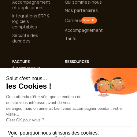
Accompagnement
Qui sommes-nous
et déploiement
Nos partenaires
Intégrations ERP &
Carrière
logiciels
On recrute !
comptables
Accompagnement
Sécurité des
Tarifs
données
FACTURE
RESSOURCES
ÉLECTRONIQUE
Cas clients
Conformité
Blog
Facturation
Guides et livres
Électronique 2026
blancs
Automatisation de
Lexique
la gestion des
factures
FAQ
Mentions légales
CGU
Politique de confidentialité