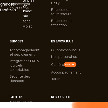
Dailly
Financement
court terme
Financement
fournisseurs
Financement
titrisation
SERVICES
EN SAVOIR PLUS
Accompagnement
Qui sommes-nous
et déploiement
Nos partenaires
Intégrations ERP &
Carrière
logiciels
On recrute !
comptables
Accompagnement
Sécurité des
Tarifs
données
FACTURE
RESSOURCES
ÉLECTRONIQUE
Cas clients