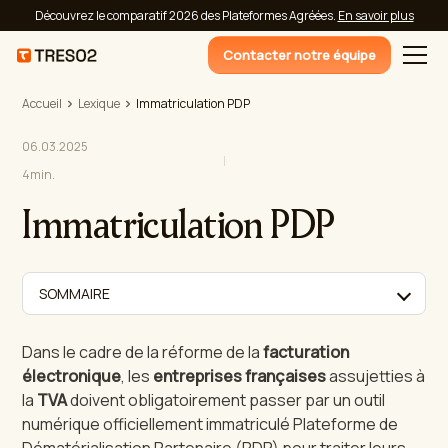
Découvrez le comparatif 2026 des Plateformes Agréées.
En savoir plus
Contacter notre équipe
Accueil
Lexique
Immatriculation PDP
06.03.2025
4
min.
Immatriculation PDP
SOMMAIRE
Dans le cadre de la réforme de la
facturation
électronique
, les
entreprises françaises
assujetties à
la
TVA
doivent obligatoirement passer par un outil
numérique officiellement immatriculé Plateforme de