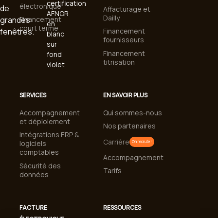
électronique
Affacturage et
Dailly
Financement
court terme
Financement
fournisseurs
Financement
titrisation
SERVICES
EN SAVOIR PLUS
Accompagnement
Qui sommes-nous
et déploiement
Nos partenaires
Intégrations ERP &
Carrière
logiciels
On recrute !
comptables
Accompagnement
Sécurité des
Tarifs
données
FACTURE
RESSOURCES