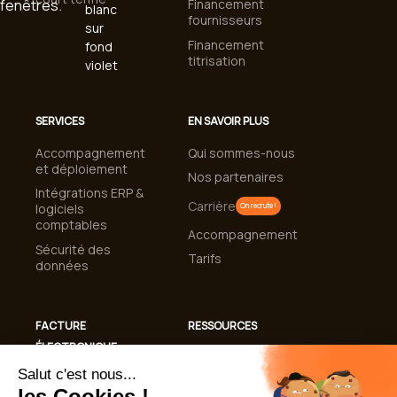
Financement
fournisseurs
Financement
titrisation
SERVICES
EN SAVOIR PLUS
Accompagnement
Qui sommes-nous
et déploiement
Nos partenaires
Intégrations ERP &
Carrière
logiciels
On recrute !
comptables
Accompagnement
Sécurité des
Tarifs
données
FACTURE
RESSOURCES
ÉLECTRONIQUE
Cas clients
Conformité
Blog
Facturation