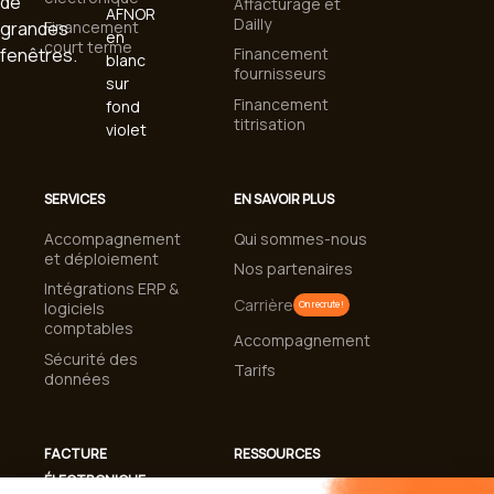
Affacturage et
Dailly
Financement
court terme
Financement
fournisseurs
Financement
titrisation
SERVICES
EN SAVOIR PLUS
Accompagnement
Qui sommes-nous
et déploiement
Nos partenaires
Intégrations ERP &
Carrière
logiciels
On recrute !
comptables
Accompagnement
Sécurité des
Tarifs
données
FACTURE
RESSOURCES
ÉLECTRONIQUE
Cas clients