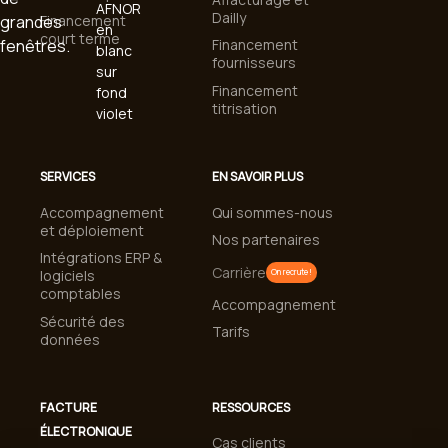
Dailly
Financement
court terme
Financement
fournisseurs
Financement
titrisation
SERVICES
EN SAVOIR PLUS
Accompagnement
Qui sommes-nous
et déploiement
Nos partenaires
Intégrations ERP &
Carrière
logiciels
On recrute !
comptables
Accompagnement
Sécurité des
Tarifs
données
FACTURE
RESSOURCES
ÉLECTRONIQUE
Cas clients