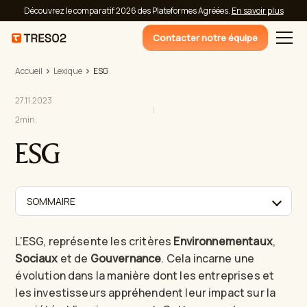
Découvrez le comparatif 2026 des Plateformes Agréées.
En savoir plus
Contacter notre équipe
Accueil
Lexique
ESG
27.11.2023
2
min.
ESG
SOMMAIRE
L’ESG, représente les critères
Environnementaux
,
Sociaux
et de
Gouvernance
. Cela incarne une
évolution dans la manière dont les entreprises et
les investisseurs appréhendent leur impact sur la