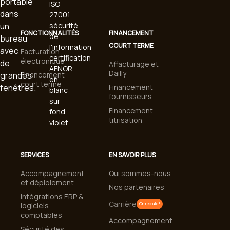
FONCTIONNALITÉS
FINANCEMENT
COURT TERME
Facturation
électronique
Affacturage et
Dailly
Financement
court terme
Financement
fournisseurs
Financement
titrisation
SERVICES
EN SAVOIR PLUS
Accompagnement
Qui sommes-nous
et déploiement
Nos partenaires
Intégrations ERP &
Carrière
logiciels
On recrute !
comptables
Accompagnement
Sécurité des