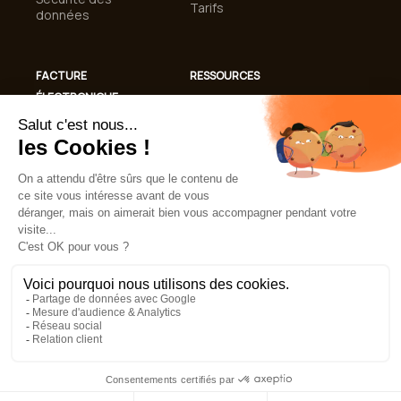
Tarifs
données
FACTURE
RESSOURCES
ÉLECTRONIQUE
Cas clients
Conformité
Blog
Facturation
Guides et livres
Électronique 2026
blancs
Automatisation de
Lexique
la gestion des
factures
FAQ
Mentions légales
CGU
Politique de confidentialité
Politique de cookies
© 2026 TRESO2. Tous droits réservés.