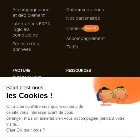
Accompagnement
Qui sommes-nous
et déploiement
Nos partenaires
Intégrations ERP &
Carrière
logiciels
On recrute !
comptables
Accompagnement
Sécurité des
Tarifs
données
FACTURE
RESSOURCES
ÉLECTRONIQUE
Cas clients
Conformité
Blog
Facturation
Guides et livres
Électronique 2026
blancs
Automatisation de
Lexique
la gestion des
factures
FAQ