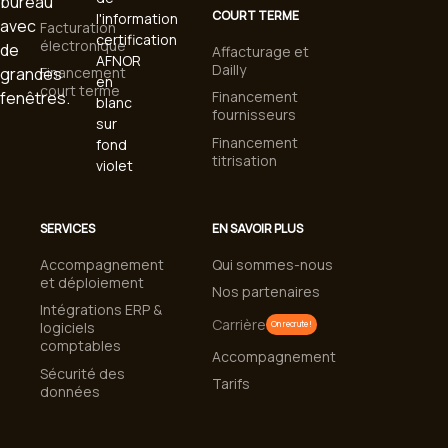
COURT TERME
Facturation
électronique
Affacturage et
Dailly
Financement
court terme
Financement
fournisseurs
Financement
titrisation
SERVICES
EN SAVOIR PLUS
Accompagnement
Qui sommes-nous
et déploiement
Nos partenaires
Intégrations ERP &
Carrière
logiciels
On recrute !
comptables
Accompagnement
Sécurité des
Tarifs
données