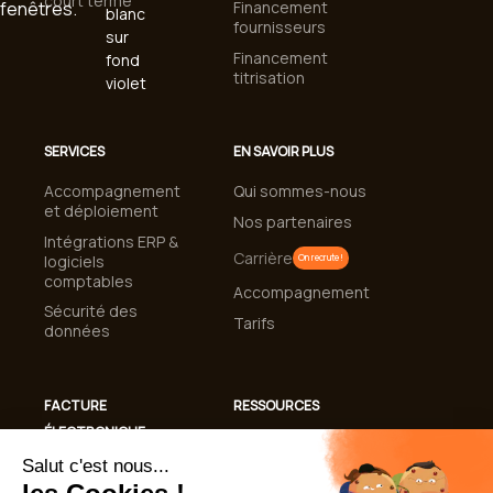
court terme
Financement
fournisseurs
Financement
titrisation
SERVICES
EN SAVOIR PLUS
Accompagnement
Qui sommes-nous
et déploiement
Nos partenaires
Intégrations ERP &
Carrière
logiciels
On recrute !
comptables
Accompagnement
Sécurité des
Tarifs
données
FACTURE
RESSOURCES
ÉLECTRONIQUE
Cas clients
Conformité
Blog
Facturation