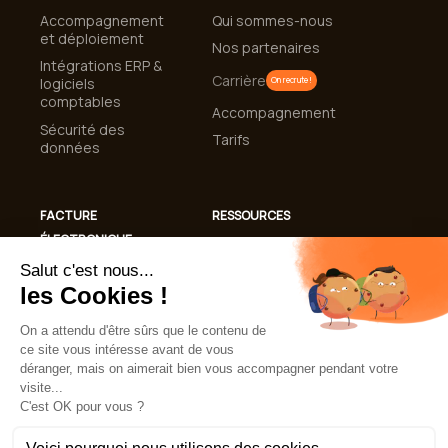
Accompagnement
Qui sommes-nous
et déploiement
Nos partenaires
Intégrations ERP &
Carrière
logiciels
On recrute !
comptables
Accompagnement
Sécurité des
Tarifs
données
FACTURE
RESSOURCES
ÉLECTRONIQUE
Cas clients
Conformité
Blog
Facturation
Guides et livres
Électronique 2026
blancs
Automatisation de
Lexique
la gestion des
factures
FAQ