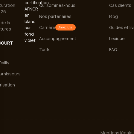
turation
Qui sommes-nous
Cas clients
026
Nos partenaires
Blog
de la
Carrière
Guides et li
On recrute !
ctures
Accompagnement
Lexique
COURT
Tarifs
FAQ
ailly
urnisseurs
risation
Mentions légale