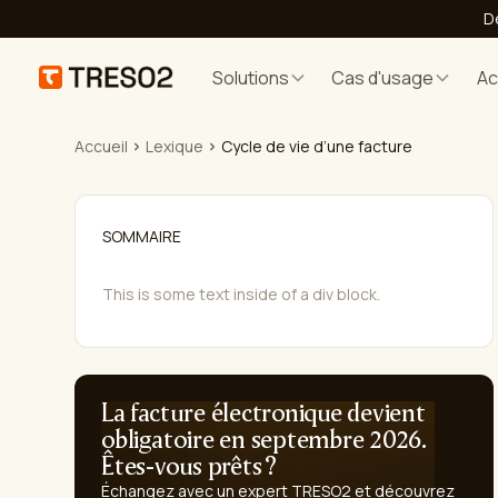
D
Solutions
Cas d'usage
A
Accueil
Lexique
Cycle de vie d’une facture
SOMMAIRE
This is some text inside of a div block.
La facture électronique devient
obligatoire en septembre 2026.
Êtes-vous prêts ?
Échangez avec un expert TRESO2 et découvrez