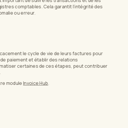
t important de suivre les transactions et de les
istres comptables. Cela garantit l’intégrité des
omalie ou erreur.
ficacement le cycle de vie de leurs factures pour
 de paiement et établir des relations
omatiser certaines de ces étapes, peut contribuer
.
otre module
Invoice Hub
.