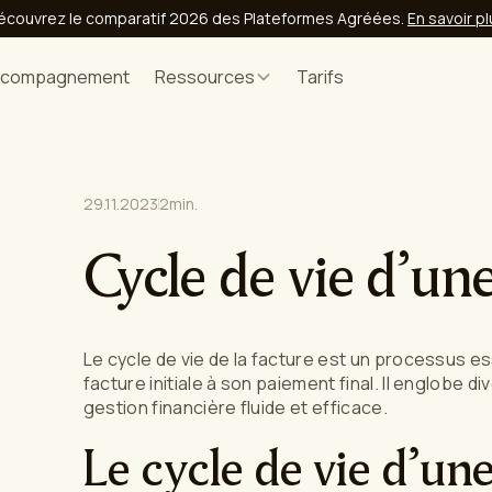
écouvrez le comparatif 2026 des Plateformes Agréées.
En savoir p
ccompagnement
Ressources
Tarifs
29.11.2023
2
min.
Cycle de vie d’un
Le cycle de vie de la facture est un processus es
facture initiale à son paiement final. Il englobe 
gestion financière fluide et efficace.
Le cycle de vie d’un