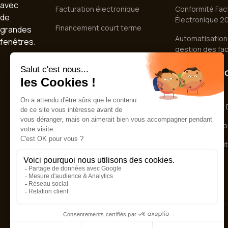
Facturation électronique
Conformité Fac
Électronique 2
Financement court terme
Automatisation 
gestion des fa
SERVICES
FINANCEMENT 
TERME
Accompagnement et
déploiement
Affacturage et D
Intégrations ERP & logiciels
Financement fo
comptables
Financement tit
Sécurité des données
© 2026 TRESO2. Tous droits réservés.