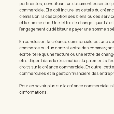
pertinentes, constituant un document essentiel p
commerciale. Elle doit inclure les détails du créan
d’émission
, la description des biens ou des servi
et la somme due. Une lettre de change, quant à ell
l’engagement du débiteur à payer une somme spéc
En conclusion, la créance commerciale est une obli
commerce ou d’un contrat entre des commerçants
écrite, telle qu’une facture ou une lettre de chan
être diligent dans la réclamation du paiement à l
droits sur la créance commerciale. En outre, cette
commerciales et la gestion financière des entrepr
Pour en savoir plus sur la créance commerciale, n
d’informations.