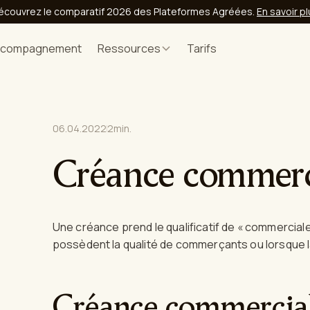
écouvrez le comparatif 2026 des Plateformes Agréées.
En savoir p
ccompagnement
Ressources
Tarifs
06.04.2022
2
min.
Créance commerc
Une créance prend le qualificatif de « commerciale
possèdent la qualité de commerçants ou lorsque 
Créance commercia