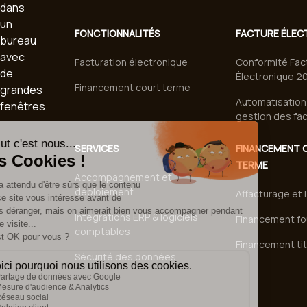
FONCTIONNALITÉS
FACTURE ÉLEC
Facturation électronique
Conformité Fac
Électronique 2
Financement court terme
Automatisation 
gestion des fa
SERVICES
FINANCEMENT 
TERME
Accompagnement et
déploiement
Affacturage et D
Intégrations ERP & logiciels
Financement fo
comptables
Financement tit
Sécurité des données