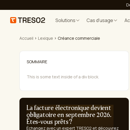
D
Solutions
Cas d'usage
A
Accueil
Lexique
Créance commerciale
SOMMAIRE
This is some text inside of a div block.
La facture électronique devient
obligatoire en septembre 2026.
Êtes-vous prêts ?
Échangez avec un expert TRESO2 et découvrez