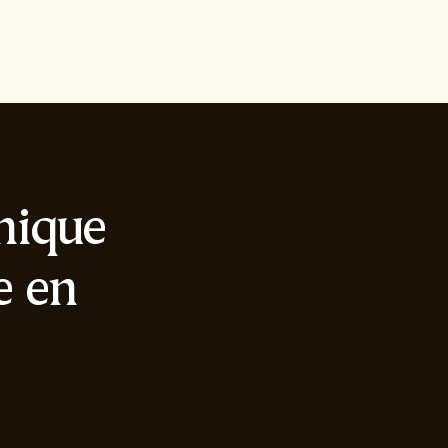
onique
e en