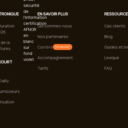
TRONIQUE
EN SAVOIR PLUS
RESSOURC
turation
Qui sommes-nous
Cas clients
026
Nos partenaires
Blog
de la
Carrière
Guides et li
On recrute !
ctures
Accompagnement
Lexique
COURT
Tarifs
FAQ
ailly
urnisseurs
risation