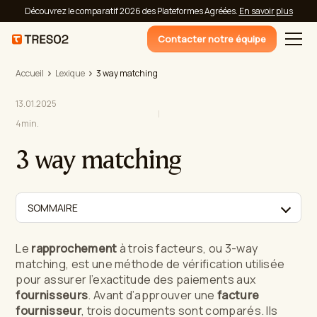
Découvrez le comparatif 2026 des Plateformes Agréées.
En savoir plus
Contacter notre équipe
Accueil
Lexique
3 way matching
13.01.2025
4
min.
3 way matching
SOMMAIRE
Le
rapprochement
à trois facteurs, ou 3-way
matching, est une méthode de vérification utilisée
pour assurer l’exactitude des paiements aux
fournisseurs
. Avant d’approuver une
facture
fournisseur
, trois documents sont comparés. Ils