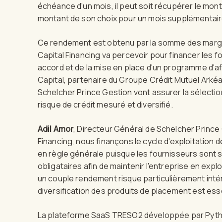
échéance d'un mois, il peut soit récupérer le monta
montant de son choix pour un mois supplémentair
Ce rendement est obtenu par la somme des marg
Capital Financing va percevoir pour financer les fo
accord et de la mise en place d'un programme d'a
Capital, partenaire du Groupe Crédit Mutuel Arké
Schelcher Prince Gestion vont assurer la sélection
risque de crédit mesuré et diversifié.
Adil Amor
, Directeur Général de Schelcher Princ
Financing, nous finançons le cycle d'exploitation d
en règle générale puisque les fournisseurs sont 
obligataires afin de maintenir l'entreprise en expl
un couple rendement risque particulièrement inté
diversification des produits de placement est esse
La plateforme SaaS TRESO2 développée par Pythe