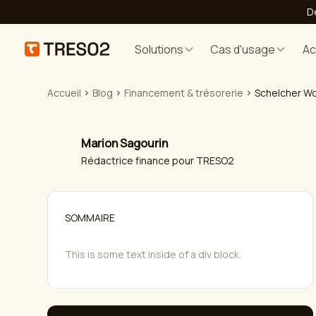
D
Solutions
Cas d'usage
A
Accueil
Blog
Financement & trésorerie
Schelcher Wor
Marion Sagourin
Rédactrice finance pour TRESO2
SOMMAIRE
This is some text inside of a div block.