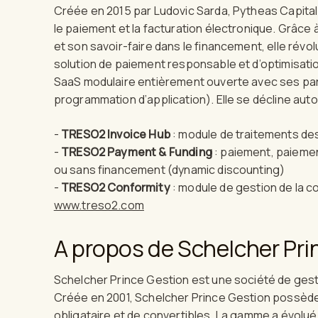
Créée en 2015 par Ludovic Sarda, Pytheas Capital
le paiement et la facturation électronique. Grâ
et son savoir-faire dans le financement, elle rév
solution de paiement responsable et d’optimisation
SaaS modulaire entièrement ouverte avec ses parte
programmation d’application). Elle se décline aut
-
TRESO2 Invoice Hub
: module de traitements des
-
TRESO2 Payment & Funding
: paiement, paiement
ou sans financement (dynamic discounting)
-
TRESO2 Conformity
: module de gestion de la c
www.treso2.com
A propos de Schelcher Pri
Schelcher Prince Gestion est une société de gestio
Créée en 2001, Schelcher Prince Gestion possèd
obligataire et de convertibles. La gamme a évolue