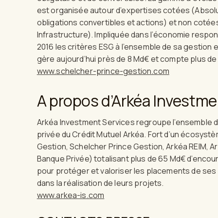
est organisée autour d’expertises cotées (Absolut
obligations convertibles et actions) et non cotée
Infrastructure). Impliquée dans l’économie respo
2016 les critères ESG à l’ensemble de sa gestion 
gère aujourd’hui près de 8 Md€ et compte plus de
www.schelcher-prince-gestion.com
A propos d’Arkéa Investme
Arkéa Investment Services regroupe l’ensemble de
privée du Crédit Mutuel Arkéa. Fort d’un écosy
Gestion, Schelcher Prince Gestion, Arkéa REIM, Ar
Banque Privée) totalisant plus de 65 Md€ d’encour
pour protéger et valoriser les placements de ses 
dans la réalisation de leurs projets.
www.arkea-is.com