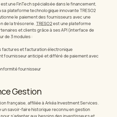
 est une FinTech spécialisée dans le financement,
ce à sa plateforme technologique innovante TRESO2
olutionne le paiement des fournisseurs avec une
 de la trésorerie.
TRESO2
est une plateforme
naires et clients grâce à ses API (interface de
our de 3 modules :
 factures et facturation électronique
 fournisseur anticipé et différé de paiement avec
onformité fournisseur
nce Gestion
n française, affiliée à Arkéa Investment Services.
e un savoir-faire historique reconnu en gestion
́ pour s’adapter aux besoins des investisseurs et