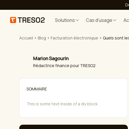
D
Solutions
Cas d'usage
A
Accueil
Blog
Facturation électronique
Quels sont le
Marion Sagourin
Rédactrice finance pour TRESO2
SOMMAIRE
This is some text inside of a div block.