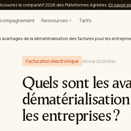
écouvrez le comparatif 2026 des Plateformes Agréées.
En savoir p
ccompagnement
Ressources
Tarifs
s avantages de la dématérialisation des factures pour les entrepris
Facturation électronique
26 mai 2025
3
min.
Quels sont les av
dématérialisation
les entreprises ?