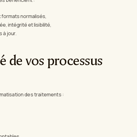
x formats normalisés,
intégrité et lisibilité,
 à jour.
té de vos processus
matisation des traitements :
mptables.