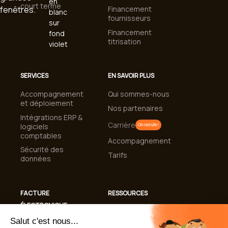
court terme
Financement
fournisseurs
Financement
titrisation
SERVICES
EN SAVOIR PLUS
Accompagnement
Qui sommes-nous
et déploiement
Nos partenaires
Intégrations ERP &
Carrière
logiciels
On recrute !
comptables
Accompagnement
Sécurité des
Tarifs
données
FACTURE
RESSOURCES
ÉLECTRONIQUE
Cas clients
Conformité
Blog