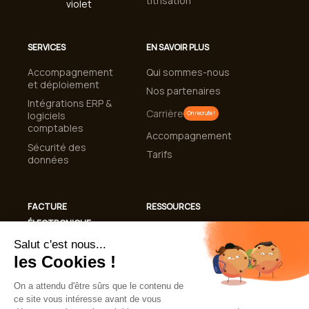
titrisation
SERVICES
EN SAVOIR PLUS
Accompagnement
Qui sommes-nous
et déploiement
Nos partenaires
Intégrations ERP &
Carrière
logiciels
On recrute !
comptables
Accompagnement
Sécurité des
Tarifs
données
FACTURE
RESSOURCES
ÉLECTRONIQUE
Cas clients
Conformité
Blog
Facturation
Guides et livres
Électronique 2026
blancs
Automatisation de
Lexique
la gestion des